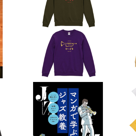
SOLD OUT
トレーナー[2026]
¥4,000
SOLD OUT
「マンガで学ぶジャズ教養」いーぐる店主監修