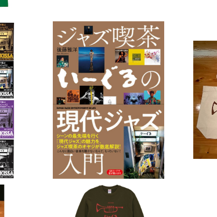
のジャ
ジャズ喫茶いーぐるの現代ジャズ入門
茶に〜
¥2,420