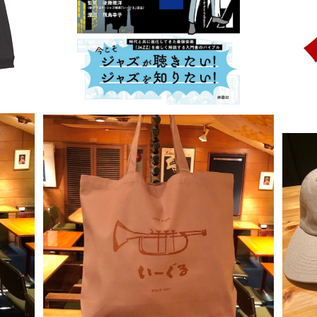
新刊！
¥1,980
SOLD OUT
)
トートバッグ(モカ/ Wサイズ)
¥2,000